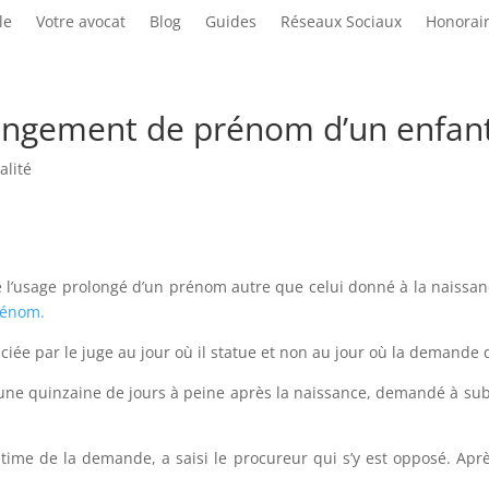
le
Votre avocat
Blog
Guides
Réseaux Sociaux
Honorai
hangement de prénom d’un enfan
alité
l’usage prolongé d’un prénom autre que celui donné à la naissanc
rénom.
réciée par le juge au jour où il statue et non au jour où la deman
 une quinzaine de jours à peine après la naissance, demandé à su
t légitime de la demande, a saisi le procureur qui s’y est opposé. A