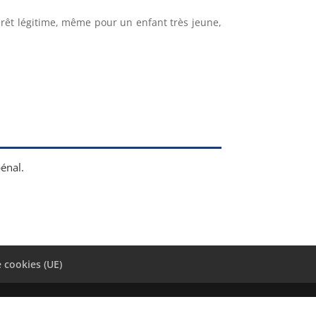
érêt légitime, même pour un enfant très jeune,
pénal.
e cookies (UE)